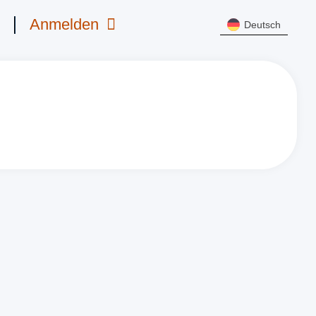
s
s
Anmelden
Anmelden
Deutsch
Deutsch