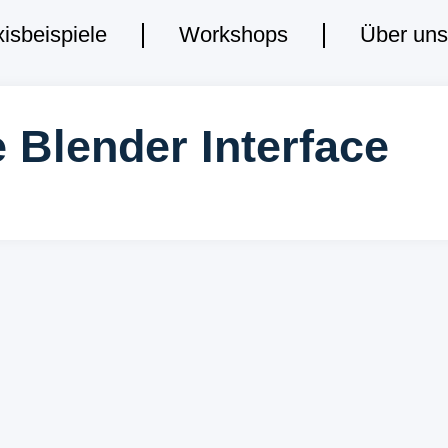
isbeispiele
isbeispiele
Workshops
Workshops
Über un
Über un
e Blender Interface