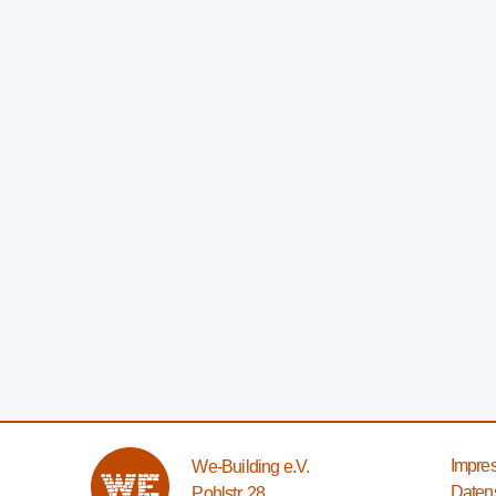
Impre
We-Building e.V.
Daten
Pohlstr. 28