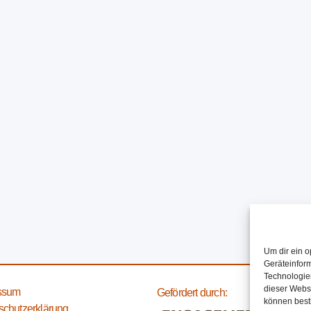
Um dir ein o
Geräteinfor
Technologien
dieser Websi
ssum
Gefördert durch:
können best
schutzerklärung