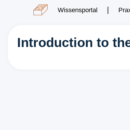
Wissensportal
Wissensportal
Prax
Prax
Introduction to th