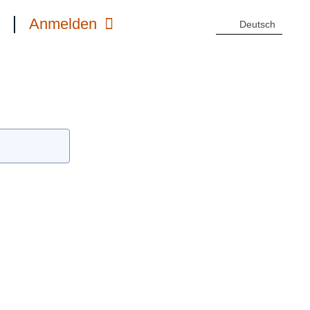
s
s
Anmelden
Anmelden
Deutsch
Deutsch