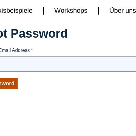
isbeispiele
isbeispiele
Workshops
Workshops
Über un
Über un
ot Password
mail Address *