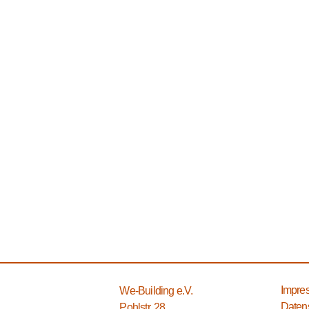
Impre
We-Building e.V.
Daten
Pohlstr. 28