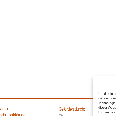
Um dir ein o
Geräteinfor
Technologien
dieser Websi
ssum
Gefördert durch:
können best
schutzerklärung